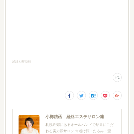
経絡と美容
(
8
)
小樽銭函 経絡エステサロン凛
札幌近郊にあるオールハンドで結果にこだ
わる実力派サロン ☆老け顔・たるみ・歪