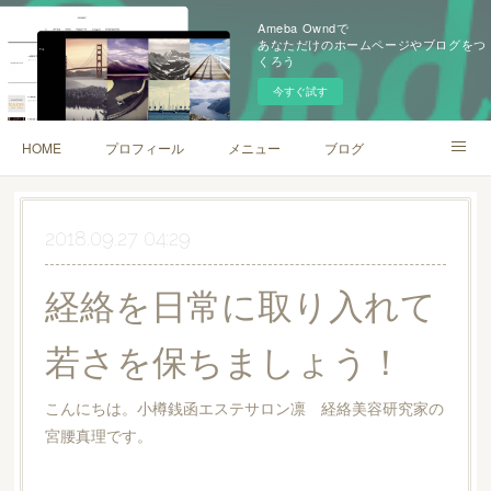
Ameba Owndで
あなただけのホームページやブログをつ
くろう
今すぐ試す
HOME
プロフィール
メニュー
ブログ
口コミ
2018.09.27 04:29
経絡を日常に取り入れて
若さを保ちましょう！
こんにちは。小樽銭函エステサロン凛 経絡美容研究家の
宮腰真理です。