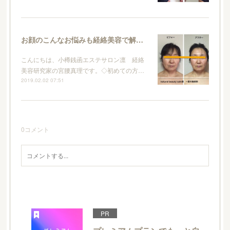
お顔のこんなお悩みも経絡美容で解消です。
こんにちは、小樽銭函エステサロン凛 経絡
美容研究家の宮腰真理です。◇初めての方…
2019.02.02 07:51
0
コメント
PR