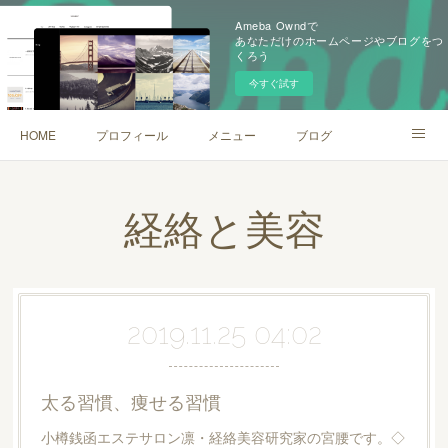
Ameba Owndで
あなただけのホームページやブログをつ
くろう
今すぐ試す
HOME
プロフィール
メニュー
ブログ
口コミ
経絡と美容
2019.11.25 04:02
太る習慣、痩せる習慣
小樽銭函エステサロン凛・経絡美容研究家の宮腰です。◇