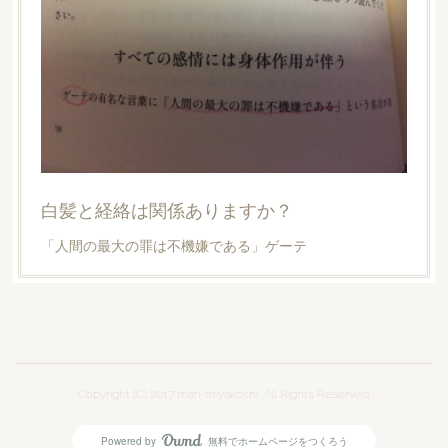
白髪と経絡は関係ありますか？
「人間の最大の罪は不機嫌である」ゲーテ
Copyright (C) 2017 mari-miyakoshi. All Rights Reserved.
Powered by
無料でホームページをつくろう
AmebaOwnd