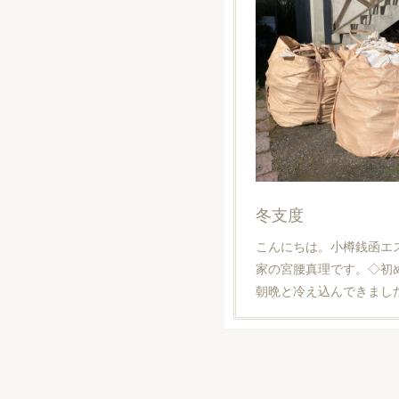
冬支度
こんにちは。小樽銭函エ
家の宮腰真理です。◇初
朝晩と冷え込んできまし