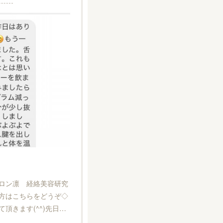
ロン凛 経絡美容研究
方はこちらをどうぞ◇
頂きます(^^)先日…