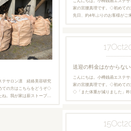
こんにちは。小樽銭函エステサ
家の宮腰真理です。◇初めての
先日、約4年ぶりのお客様がご
17
Oct
2
送迎の料金はかからない
こんにちは。小樽銭函エステサ
ステサロン凛 経絡美容研究
家の宮腰真理です。◇初めての
めての方はこちらをどうぞ◇
◇「また体重が減りました」昨
たね。我が家は薪ストーブ…
15
Oct
2