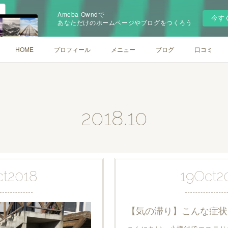
Ameba Owndで
今す
あなただけのホームページやブログをつくろう
HOME
プロフィール
メニュー
ブログ
口コミ
2018
.
10
ct
2018
19
Oct
2
【気の滞り】こんな症状